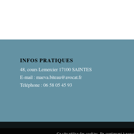
INFOS PRATIQUES
48, cours Lemercier 17100 SAINTES
E-mail : maeva.biteau@avocat.fr
Téléphone : 06 58 05 45 93
Ce site utilise des cookies. En continuant à parcou