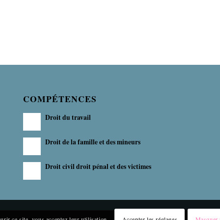
COMPÉTENCES
Droit du travail
Droit de la famille et des mineurs
Droit civil droit pénal et des victimes
rir ce site, vous acceptez leur utilisation.
Accepter les réglages
Masquer u